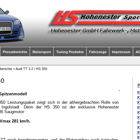
Presseberichte
Motorsport
Tuning Produkte
Fahrzeuge
Impressum
A
berichte
> Audi TT 3.2 / HS 350
50
P
 Spitzenmodell
0 Leistungspaket zeigt sich in der althergebrachten Rolle von
s Ingolstadt. Denn der HS 350 ist der exklusive Hohenester
VR6 Saugmotor:
 Vmax 281 km/h.
TT noch begehrenswerter, und der Motorumbau auch typischer.