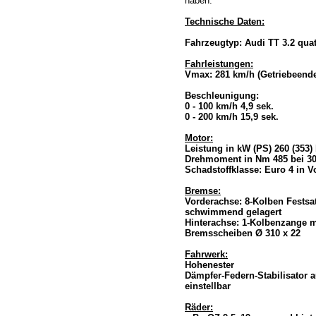
haben.
Technische Daten:
Fahrzeugtyp: Audi TT 3.2 qua
Fahrleistungen:
Vmax: 281 km/h (Getriebeend
Beschleunigung:
0 - 100 km/h 4,9 sek.
0 - 200 km/h 15,9 sek.
Motor:
Leistung in kW (PS) 260 (353)
Drehmoment in Nm 485 bei 3
Schadstoffklasse: Euro 4 in V
Bremse:
Vorderachse: 8-Kolben Festsa
schwimmend gelagert
Hinterachse: 1-Kolbenzange m
Bremsscheiben Ø 310 x 22
Fahrwerk:
Hohenester
Dämpfer-Federn-Stabilisator 
einstellbar
Räder: