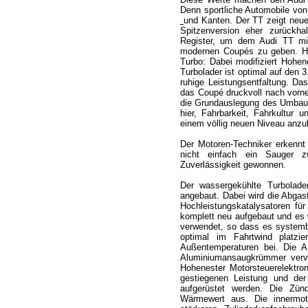
Denn sportliche Automobile von 
und Kanten. Der TT zeigt neue 
Spitzenversion eher zurückhal
Register, um dem Audi TT mit
modernen Coupés zu geben. 
Turbo: Dabei modifiziert Hohen
Turbolader ist optimal auf den 
ruhige Leistungsentfaltung. Da
das Coupé druckvoll nach vorne 
die Grundauslegung des Umbaus 
hier, Fahrbarkeit, Fahrkultur
einem völlig neuen Niveau anzu
Der Motoren-Techniker erkenn
nicht einfach ein Sauger 
Zuverlässigkeit gewonnen.
Der wassergekühlte Turbolad
angebaut. Dabei wird die Abga
Hochleistungskatalysatoren fü
komplett neu aufgebaut und es 
verwendet, so dass es systemb
optimal im Fahrtwind platzi
Außentemperaturen bei. Die A
Aluminiumansaugkrümmer vervol
Hohenester Motorsteuerelektr
gestiegenen Leistung und der
aufgerüstet werden. Die Zü
Wärmewert aus. Die innermot