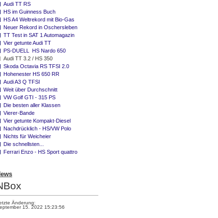
Audi TT RS
HS im Guinness Buch
HS A4 Weltrekord mit Bio-Gas
Neuer Rekord in Oschersleben
TT Test in SAT 1 Automagazin
Vier getunte Audi TT
PS-DUELL HS Nardo 650
Audi TT 3.2 / HS 350
Skoda Octavia RS TFSI 2.0
Hohenester HS 650 RR
Audi A3 Q TFSI
Weit über Durchschnitt
VW Golf GTI - 315 PS
Die besten aller Klassen
Vierer-Bande
Vier getunte Kompakt-Diesel
Nachdrücklich - HS/VW Polo
Nichts für Weicheier
Die schnellsten...
Ferrari Enzo - HS Sport quattro
News
NBox
etzte Änderung:
eptember 15. 2022 15:23:56