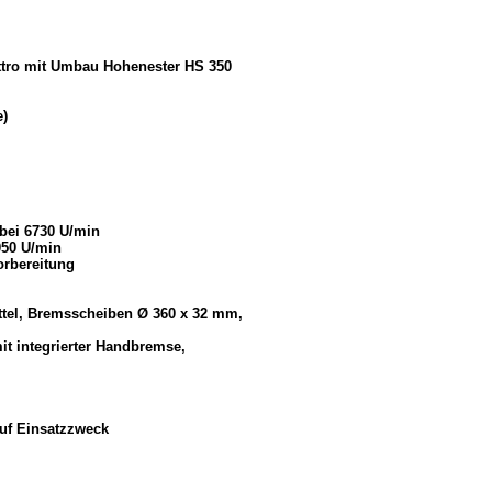
ttro mit Umbau Hohenester HS 350
e)
 bei 6730 U/min
050 U/min
orbereitung
ttel, Bremsscheiben Ø 360 x 32 mm,
it integrierter Handbremse,
auf Einsatzzweck