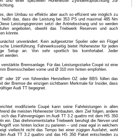
ben und einer speziellen Hohenester Zylinderkopfdichtung zur
ichtung.
 es, den Umbau so effektiv aber auch so effizient wie möglich zu
.2 heißt das, dass die Leistung bei 353 PS und maximal 485 Nm
Diese Leistungsgrenzen setzt der Antriebsstrang und so werden
stufen angeboten, obwohl das Triebwerk Reserven und auch
ten könnte.
unächst unverändert. Kein aufgesetzter Spoiler oder ein Flügel
ische Linienführung. Fahrwerksseitig bietet Hohenester für jeden
ge Setup an. Von sehr sportlich bis komfortabel. Jeder
ert werden.
e verstärkte Bremsanlage. Für das Leistungsstarke Coupé ist eine
 mm Bremsscheiben vorne und Ø 310 mm hinten empfohlen.
 18“ oder 19“ von führenden Herstellern OZ oder BBS füllen das
 der Bremse die einzigen sichtbaren Merkmale für Insider, dass
räftiger Audi TT begegnet.
ichtet modifizierte Coupé kann seine Fahrleistungen in allen
ährend die meisten Hohenester Umbauten, dem Ziel folgen, andere
llt sich das Fahrvergnügen im Audi TT 3.2 quattro mit dem HS 350
 ein. Das drehmomentstarke Triebwerk beruhigt die Nerven und
Angriff von hinten locker zu parieren – und zwar egal in welchem
igt vielleicht nicht das Tempo bei einer zügigen Ausfahrt, wohl
ür den Audi TT 3.2 quattro und das HS 350 Paket entschieden zu