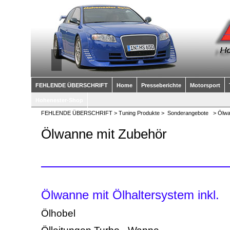
FEHLENDE ÜBERSCHRIFT
Home
Presseberichte
Motorsport
Hohenester-Shop
FEHLENDE ÜBERSCHRIFT
>
Tuning Produkte
>
Sonderangebote
> Ölwa
Ölwanne mit Zubehör
Ölwanne mit Ölhaltersystem inkl.
Ölhobel