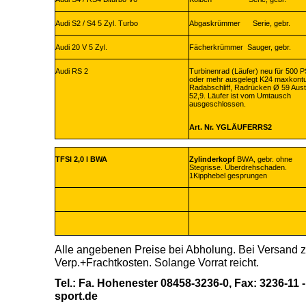
Audi S2 / S4 5 Zyl. Turbo
Abgaskrümmer Serie, gebr.
Audi 20 V 5 Zyl.
Fächerkrümmer Sauger, gebr.
Audi RS 2
Turbinenrad (Läufer) neu für 500 P
oder mehr ausgelegt K24 maxkontu
Radabschliff, Radrücken Ø 59 Austr
52,9. Läufer ist vom Umtausch
ausgeschlossen.
Art. Nr. YGLÄUFERRS2
TFSI 2,0 l BWA
Zylinderkopf
BWA, gebr. ohne
Stegrisse. Überdrehschaden.
1Kipphebel gesprungen
Alle angebenen Preise bei Abholung. Bei Versand z
Verp.+Frachtkosten. Solange Vorrat reicht.
Tel.: Fa. Hohenester 08458-3236-0, Fax: 3236-11 
sport.de