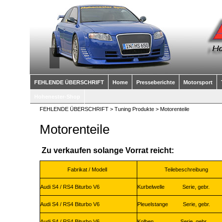
FEHLENDE ÜBERSCHRIFT
Home
Presseberichte
Motorsport
Hohenester-Shop
FEHLENDE ÜBERSCHRIFT
>
Tuning Produkte
> Motorenteile
Motorenteile
Zu verkaufen solange Vorrat reicht:
Fabrikat / Modell
Teilebeschreibung
Audi S4 / RS4 Biturbo V6
Kurbelwelle Serie, gebr.
Audi S4 / RS4 Biturbo V6
Pleuelstange Serie, gebr.
Audi S4 / RS4 Biturbo V6
Kolben Serie, gebr.